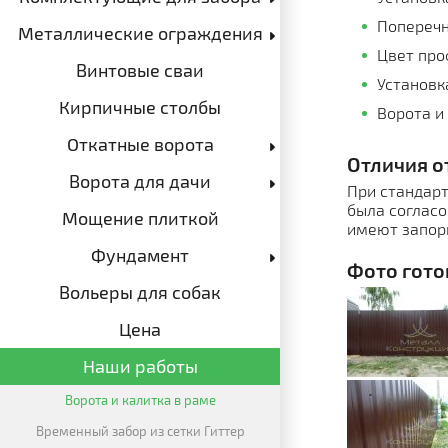
Поперечн
Металлические ограждения
Цвет про
Винтовые сваи
Установк
Кирпичные столбы
Ворота и
Откатные ворота
Отличия о
Ворота для дачи
При стандарт
была согласо
Мощение плиткой
имеют запоры
Фундамент
Фото гото
Вольеры для собак
Цена
Наши работы
Ворота и калитка в раме
Временный забор из сетки Гиттер