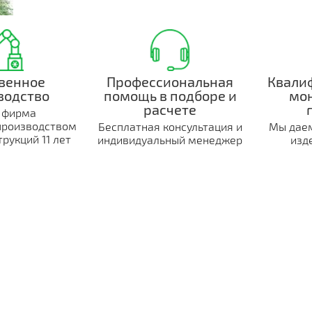
венное
Профессиональная
Квали
водство
помощь в подборе и
мо
расчете
 фирма
производством
Бесплатная консультация и
Мы даем
рукций 11 лет
индивидуальный менеджер
изд