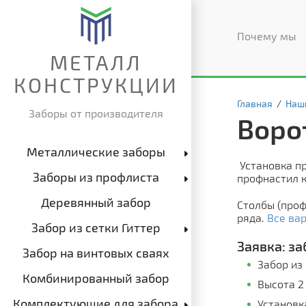
Почему мы
МЕТАЛЛ
КОНСТРУКЦИИ
Главная
/
Наш
Заборы от производителя
Воро
Металлические заборы
Установка пр
Заборы из профлиста
профнастил к
Деревянный забор
Столбы (проф
ряда.
Все вар
Забор из сетки Гиттер
Заявка: за
Забор на винтовых сваях
Забор из
Комбинированный забор
Высота 2
Комплектующие для забора
Установк